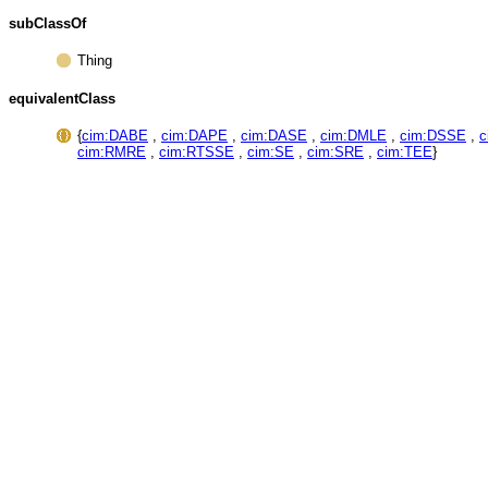
subClassOf
Thing
equivalentClass
{
cim:DABE
,
cim:DAPE
,
cim:DASE
,
cim:DMLE
,
cim:DSSE
,
c
cim:RMRE
,
cim:RTSSE
,
cim:SE
,
cim:SRE
,
cim:TEE
}