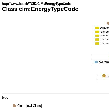
http://www.iec.ch/TC57/CIM#EnergyTypeCode
Class cim:EnergyTypeCode
type
Class [owl:Class]